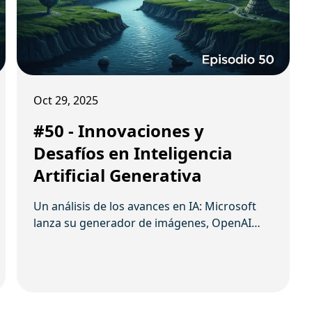
Oct 29, 2025
#50 - Innovaciones y
Desafíos en Inteligencia
Artificial Generativa
Un análisis de los avances en IA: Microsoft
lanza su generador de imágenes, OpenAI
mejora Sora con storyboards, Hume AI
presenta una voz sintética emocional y
surgen debates sobre el uso ético en retos
virales y en Hollywood.