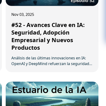
Nov 03, 2025
#52 - Avances Clave en IA:
Seguridad, Adopción
Empresarial y Nuevos
Productos
Análisis de las últimas innovaciones en IA:
OpenAI y DeepMind refuerzan la seguridad,
Deloitte y Anthropic impulsan la adopción
empresarial, y surgen nuevas aplicaciones
como navegadores y monitores de salud.