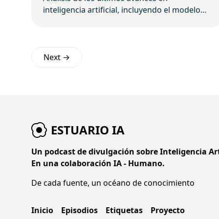
inteligencia artificial, incluyendo el modelo
de video LTX-2 de Lightricks, el generador de
imágenes de Microsoft, el robot humanoide
Figure 03, la aplicación de GPT-5 en
investigación y la expansión de la traducción
Next →
con IA de Meta.
ESTUARIO IA
Un podcast de divulgación sobre Inteligencia Arti
En una colaboración IA - Humano.
De cada fuente, un océano de conocimiento
Inicio
Episodios
Etiquetas
Proyecto