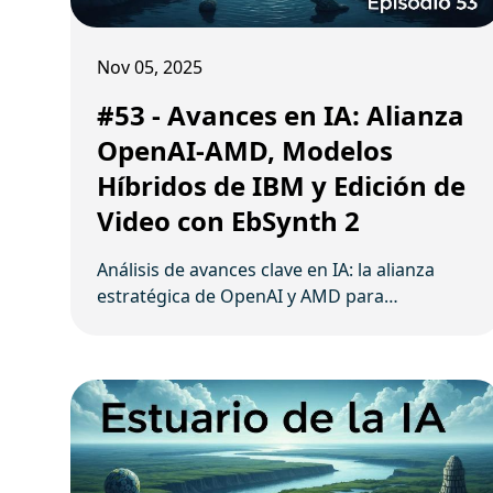
Nov 05, 2025
#53 - Avances en IA: Alianza
OpenAI-AMD, Modelos
Híbridos de IBM y Edición de
Video con EbSynth 2
Análisis de avances clave en IA: la alianza
estratégica de OpenAI y AMD para
infraestructura de cómputo, los innovadores
modelos híbridos Granite 4 de IBM y la nueva
era de edición de video con EbSynth 2.