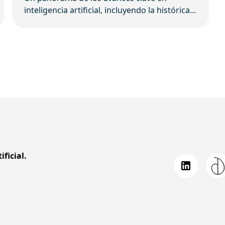
inteligencia artificial, incluyendo la histórica
financiación de Mistral AI, la nueva
plataforma de empleo de OpenAI, y la
personalización de contenido de audio con
IA de Google.
ficial.